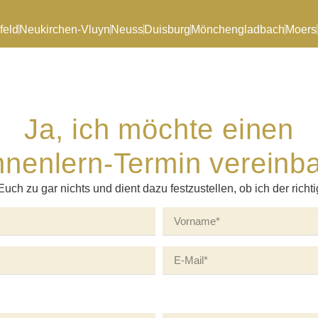
feld
Neukirchen-Vluyn
Neuss
Duisburg
Mönchengladbach
Moers
Ja, ich möchte einen
nenlern-Termin vereinb
Euch zu gar nichts und dient dazu festzustellen, ob ich der richti