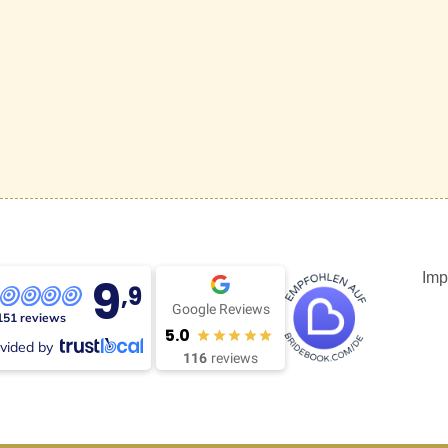
9
Imp
,9
Google Reviews
151 reviews
5.0
vided by
116
reviews