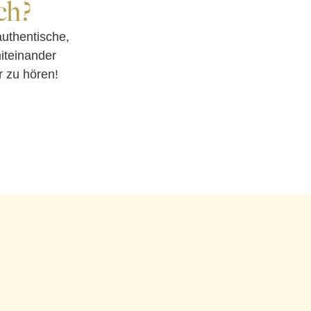
ch?
uthentische,
iteinander
r zu hören!
Café Steinr