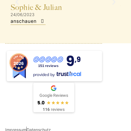
Sophie & Julian
To
24/06/2023
06/0
anschauen
ans
9
,9
151 reviews
provided by
Google Reviews
5.0
116
reviews
Impressum
Datenschutz