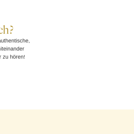
ch?
uthentische,
iteinander
r zu hören!