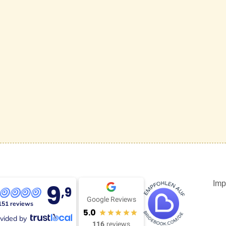
9
Imp
,9
Google Reviews
151 reviews
5.0
vided by
116
reviews