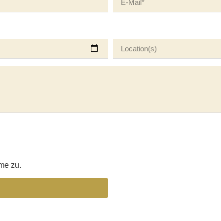
l
me zu.