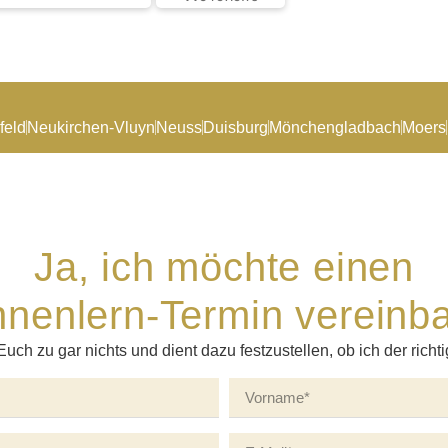
feld
Neukirchen-Vluyn
Neuss
Duisburg
Mönchengladbach
Moers
Ja, ich möchte einen
nenlern-Termin vereinb
Euch zu gar nichts und dient dazu festzustellen, ob ich der richti