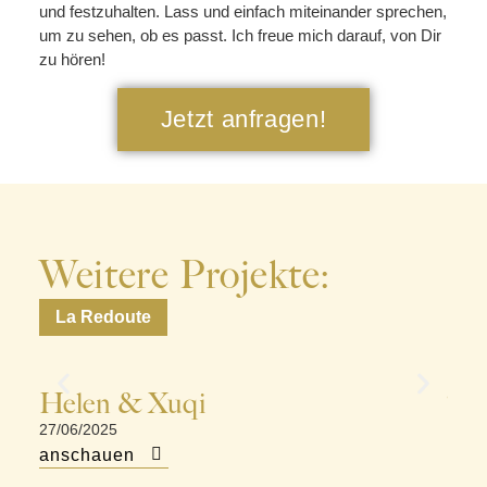
und festzuhalten. Lass und einfach miteinander sprechen,
um zu sehen, ob es passt. Ich freue mich darauf, von Dir
zu hören!
Jetzt anfragen!
Weitere Projekte:
La Redoute
Fr
Helen & Xuqi
To
27/06/2025
06/0
anschauen
ans