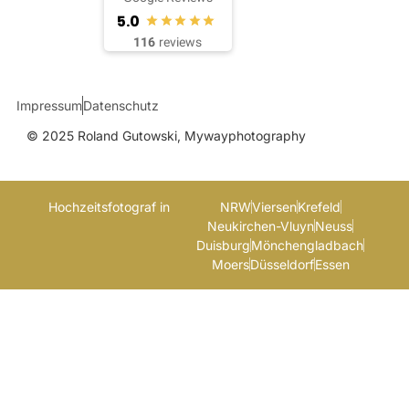
5.0
116
reviews
Impressum
Datenschutz
© 2025 Roland Gutowski, Mywayphotography
Hochzeitsfotograf in
NRW
Viersen
Krefeld
Neukirchen-Vluyn
Neuss
Duisburg
Mönchengladbach
Moers
Düsseldorf
Essen