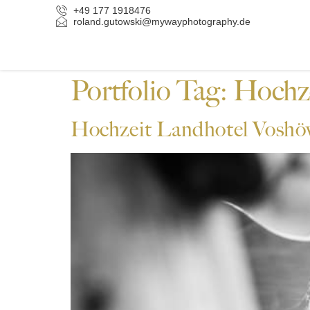
+49 177 1918476
roland.gutowski@mywayphotography.de
Portfolio Tag:
Hochze
Hochzeit Landhotel Voshö