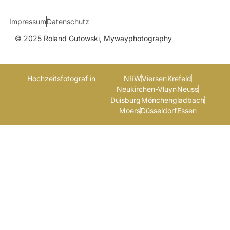
Impressum
Datenschutz
© 2025 Roland Gutowski, Mywayphotography
Hochzeitsfotograf in
NRW
Viersen
Krefeld
Neukirchen-Vluyn
Neuss
Duisburg
Mönchengladbach
Moers
Düsseldorf
Essen