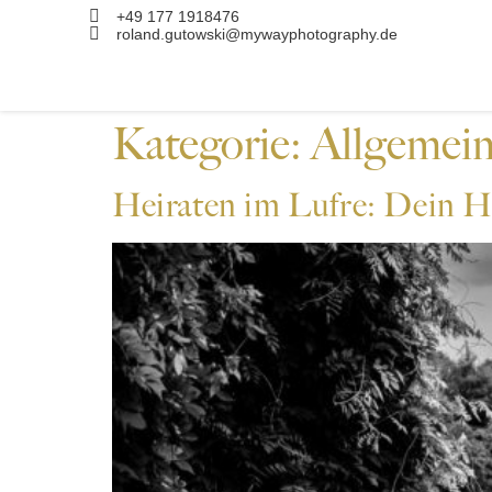
+49 177 1918476
roland.gutowski@mywayphotography.de
Kategorie:
Allgemei
Heiraten im Lufre: Dein H