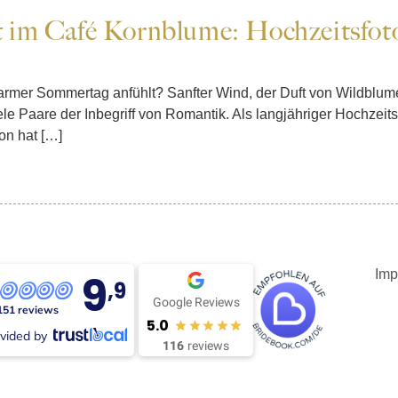
im Café Kornblume: Hochzeitsfoto
n warmer Sommertag anfühlt? Sanfter Wind, der Duft von Wildbl
le Paare der Inbegriff von Romantik. Als langjähriger Hochzeitsf
on hat […]
9
Imp
,9
Google Reviews
151 reviews
5.0
vided by
116
reviews