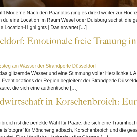
fft Moderne Nach den Paarfotos ging es direkt weiter zur Hochz
n du eine Location im Raum Wesel oder Duisburg suchst, die ge
ne Location-Highlights | Das erwartet […]
eldorf: Emotionale freie Trauung in
as glitzernde Wasser und eine Stimmung voller Herzlichkeit. Als
Eventlocations der Region begleiten: der Strandperle Düsseldo
aare, die sich eine authentische […]
dwirtschaft in Korschenbroich: Eu
nbroich ist die perfekte Wahl für Paare, die sich eine Traumhoc
eitsfotograf für Mönchengladbach, Korschenbroich und die ges