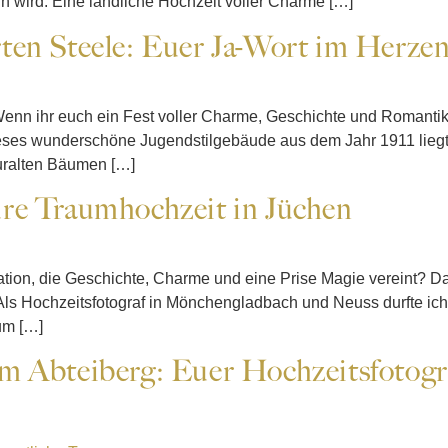
 wird. Eine ländliche Hochzeit voller Charme […]
ten Steele: Euer Ja-Wort im Herze
enn ihr euch ein Fest voller Charme, Geschichte und Romantik 
eses wunderschöne Jugendstilgebäude aus dem Jahr 1911 liegt a
 uralten Bäumen […]
re Traumhochzeit in Jüchen
cation, die Geschichte, Charme und eine Prise Magie vereint? D
 Als Hochzeitsfotograf in Mönchengladbach und Neuss durfte i
um […]
m Abteiberg: Euer Hochzeitsfotog