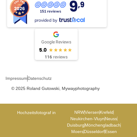
9
,9
151 reviews
provided by
Google Reviews
5.0
116
reviews
Impressum
Datenschutz
© 2025 Roland Gutowski, Mywayphotography
NRW
Viersen
Krefeld
Hochzeitsfotograf in
Neukirchen-Vluyn
Neuss
Duisburg
Mönchengladbach
Moers
Düsseldorf
Essen