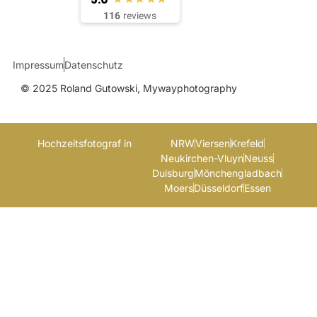
116
reviews
Impressum
Datenschutz
© 2025 Roland Gutowski, Mywayphotography
Hochzeitsfotograf in
NRW
Viersen
Krefeld
Neukirchen-Vluyn
Neuss
Duisburg
Mönchengladbach
Moers
Düsseldorf
Essen