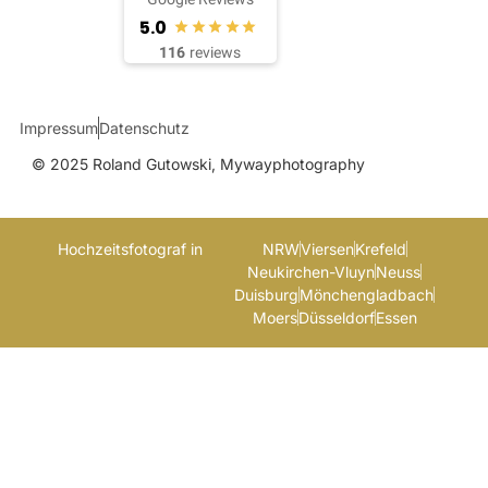
5.0
116
reviews
Impressum
Datenschutz
© 2025 Roland Gutowski, Mywayphotography
Hochzeitsfotograf in
NRW
Viersen
Krefeld
Neukirchen-Vluyn
Neuss
Duisburg
Mönchengladbach
Moers
Düsseldorf
Essen