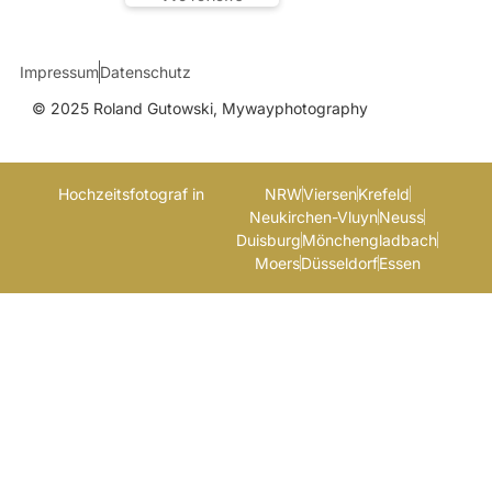
Impressum
Datenschutz
© 2025 Roland Gutowski, Mywayphotography
Hochzeitsfotograf in
NRW
Viersen
Krefeld
Neukirchen-Vluyn
Neuss
Duisburg
Mönchengladbach
Moers
Düsseldorf
Essen