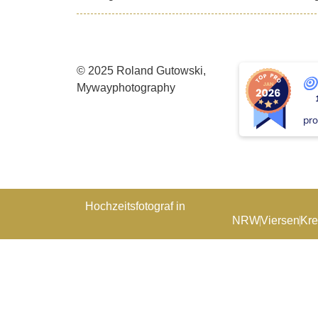
© 2025 Roland Gutowski,
Mywayphotography
pro
Hochzeitsfotograf in
NRW
Viersen
Kre