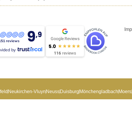
9
Imp
,9
Google Reviews
151 reviews
5.0
vided by
116
reviews
feld
Neukirchen-Vluyn
Neuss
Duisburg
Mönchengladbach
Moers