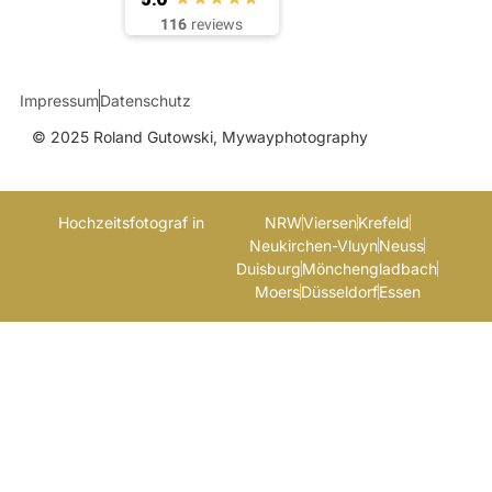
116
reviews
Impressum
Datenschutz
© 2025 Roland Gutowski, Mywayphotography
Hochzeitsfotograf in
NRW
Viersen
Krefeld
Neukirchen-Vluyn
Neuss
Duisburg
Mönchengladbach
Moers
Düsseldorf
Essen