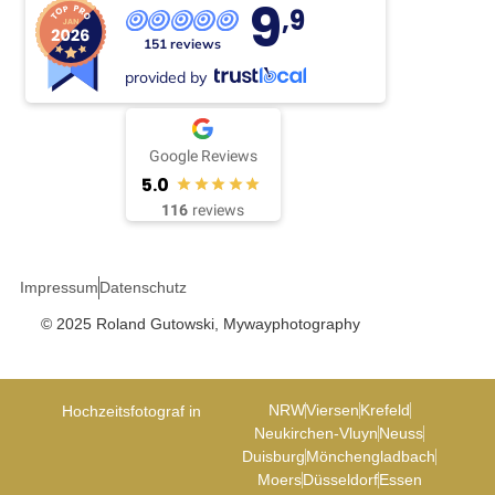
9
,9
151 reviews
provided by
Google Reviews
5.0
116
reviews
Impressum
Datenschutz
© 2025 Roland Gutowski, Mywayphotography
NRW
Viersen
Krefeld
Hochzeitsfotograf in
Neukirchen-Vluyn
Neuss
Duisburg
Mönchengladbach
Moers
Düsseldorf
Essen